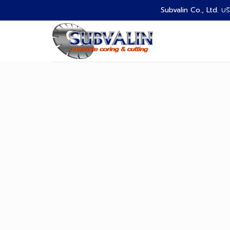
Skip
Subvalin Co., Ltd.
บริ
to
content