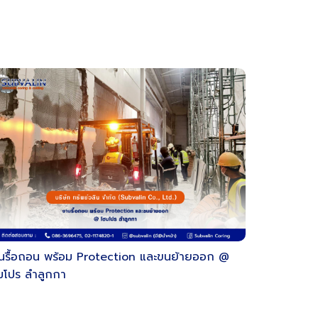
นรื้อถอน พร้อม Protection และขนย้ายออก @
มโปร ลำลูกกา