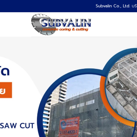
Skip
Subvalin Co., Ltd.
บริ
to
content