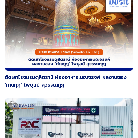
ตัดเสาโรงแรมดุสิตธานี ห้องอาหารเบญจรงค์ ผลงานของ
‘ท่านกูฎ’ ไพบูลย์ สุวรรณกูฎ