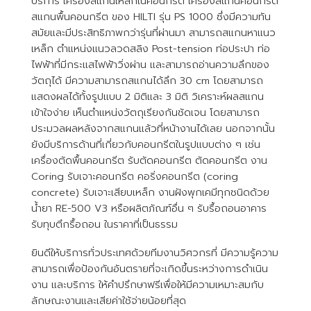
บริการ เครื่องสแกนเหล็กในคอนกรีต เครื่องสแกนคอนกรีต
สแกนพื้นคอนกรีต ของ HILTI รุ่น PS 1000 ซึ่งมีความทัน
สมัยและมีประสิทธิภาพกว่ารุ่นที่ผ่านมา สามารถสแกนหาแนว
เหล็ก ตำแหน่งแนวลวดสลิง Post-tension ท่อประปา ท่อ
ไฟฟ้าที่มีกระแสไฟฟ้าวิ่งผ่าน และสามารถอ่านความลึกของ
วัตถุได้ มีความสามารถสแกนได้ลึก 30 cm โดยสามารถ
แสดงผลได้ทั้งรูปแบบ 2 มิติและ 3 มิติ วิเคราะห์ผลสแกน
เข้าใจง่าย เห็นตำแหน่งวัตถุเรียงกันชัดเจน โดยสามารถ
ประมวลผลหลังจากสแกนแล้วที่หน้างานได้เลย นอกจากนั้น
ยังมีบริการด้านที่เกี่ยวกับคอนกรีตในรูปแบบต่าง ๆ เช่น
เครื่องตัดพื้นคอนกรีต รับตัดคอนกรีต ตัดคอนกรีต งาน
Coring รับเจาะคอนกรีต คอริ่งคอนกรีต (coring
concrete) รับเจาะเสียบเหล็ก งานฝังพุกเคมีทุกชนิดด้วย
น้ำยา RE-500 V3 หรือผลิตภัณฑ์อื่น ๆ รับรื้อถอนอาคาร
รับทุบตึกรื้อถอน ในราคาที่เป็นธรรม
ยินดีให้บริการทั่วประเทศด้วยทีมงานวิศวกรที่ มีความรู้ความ
สามารถเพื่อป้องกันอันตรายที่จะเกิดขึ้นระหว่างการดำเนิน
งาน และบริการ ให้คำปรึกษาฟรีเพื่อให้มีความเหมาะสมกับ
ลักษณะงานและเสียค่าใช้จ่ายน้อยที่สุด